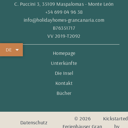
C. Puccini 3, 35109 Maspalomas - Monte León
+34 699 04 96 38
info@holidayhomes-grancanaria.com
B76351717
VV 2019-T2092
DE
Homepage
Unterkünfte
Die Insel
Kontakt
Bücher
© 2026
Kickstarted
Datenschutz
Ferienhäuser Gran
by