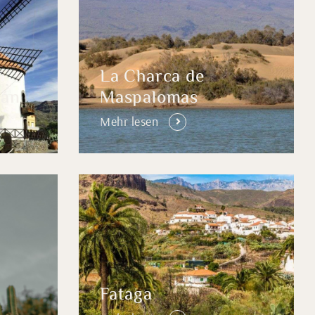
La Charca de
gán
Maspalomas
Mehr lesen
Fataga